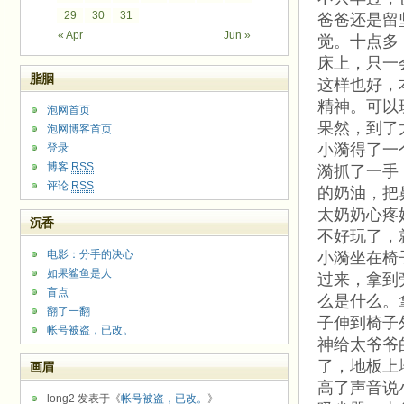
29
30
31
爸爸还是留
« Apr
Jun »
觉。十点多
床上，只一
脂胭
这样也好，
精神。可以
泡网首页
果然，到了
泡网博客首页
小漪得了一
登录
博客
RSS
漪抓了一手
评论
RSS
的奶油，把
太奶奶心疼
沉香
不好玩了，
电影：分手的决心
小漪坐在椅
如果鲨鱼是人
过来，拿到
盲点
么是什么。
翻了一翻
子伸到椅子
帐号被盗，已改。
神给太爷爷
了，地板上
画眉
高了声音说
long2 发表于《
帐号被盗，已改。
》