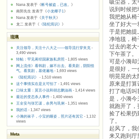
吸尘器，太
Nana 发表于《
帐号被盗，已改。
》
说到时候把
南郭先生 发表于《
小龙椰子1
》
我把她从椅
Nana 发表于《
关于秋天
》
坐了好大一
龙二 发表于《
《陆犯焉识》
》
于是把她提
琉璃
净地毯，椅
过去的老大
关注领导，关注十八大之——领导流行穿夹克
-
3,490 views
下午茶了。
转帖：罕见蒋经国家族私房照
- 1,805 views
可是小漪却
网上流传》看韩剧，嫁不出去。看美剧，阴阳怪
是很好，一
气。看英剧，基佬遍地
- 1,693 views
明晃晃的太
《陆犯焉识》
- 1,510 views
原来是打算
这个事情实在是太可怕了
- 1,491 views
口味太重：莫言小说和胡志鹏油画
- 1,414 views
打了电话叫
最近的变态杀人事件
- 1,400 views
是，小漪今
王全安与张艺谋，余男与巩俐
- 1,351 views
就跑开了，
我的话
- 1,347 views
捡了松果扔
小漪的袜子，小宝的睡姿，照片还有其它
- 1,132
了。
views
起风了，我
Meta
来又跑到厅