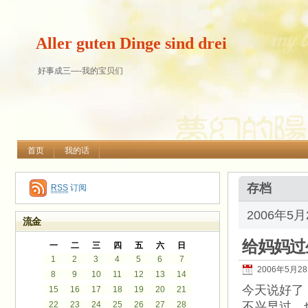
Aller guten Dinge sind drei
好事成三—-我的宝贝们
首页
我的话
存档
RSS
订阅
2006年5
流金
给妈妈过
一
二
三
四
五
六
日
1
2
3
4
5
6
7
2006年5月2
8
9
10
11
12
13
14
今天说好了
15
16
17
18
19
20
21
22
23
24
25
26
27
28
不兴早过，