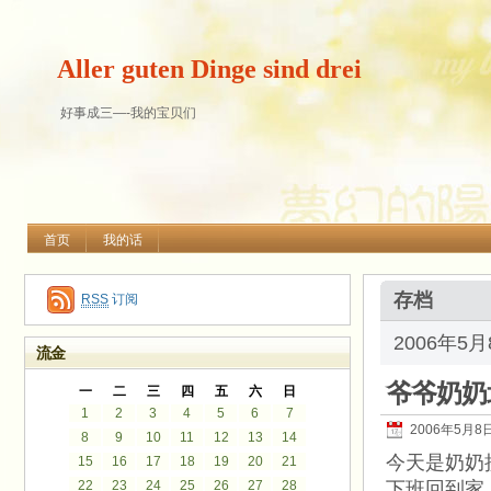
Aller guten Dinge sind drei
好事成三—-我的宝贝们
首页
我的话
存档
RSS
订阅
2006年5
流金
爷爷奶奶
一
二
三
四
五
六
日
1
2
3
4
5
6
7
2006年5月8
8
9
10
11
12
13
14
今天是奶奶
15
16
17
18
19
20
21
22
23
24
25
26
27
28
下班回到家