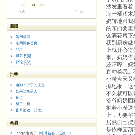
29
30
31
沙发里看着
« Apr
Jun »
满一桶积木
婉转地跟我
脂胭
的东西要重
会滴花蜜下
泡网首页
我到厨房做
泡网博客首页
上就开心得
登录
博客
RSS
事。奶奶告
评论
RSS
还哼哼，妈
直冲着我。
沉香
小漪今天又
电影：分手的决心
擦地板，这
如果鲨鱼是人
不久就可以
盲点
爷爷奶奶回
翻了一翻
抱着小漪送
帐号被盗，已改。
上，再要爷
居然自己摆
画眉
是依样画葫
long2 发表于《
帐号被盗，已改。
》