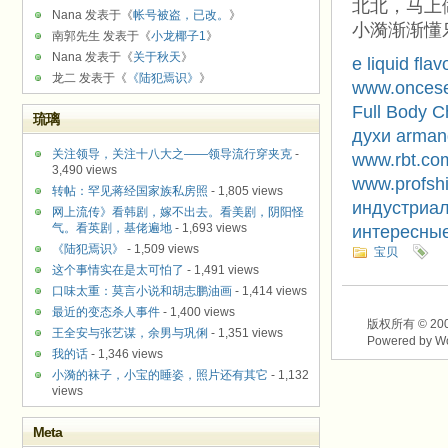
北北，马上
Nana 发表于《
帐号被盗，已改。
》
小漪渐渐懂
南郭先生 发表于《
小龙椰子1
》
Nana 发表于《
关于秋天
》
e liquid flav
龙二 发表于《
《陆犯焉识》
》
www.oncese
Full Body C
琉璃
духи arman
关注领导，关注十八大之——领导流行穿夹克
-
www.rbt.co
3,490 views
www.profshi
转帖：罕见蒋经国家族私房照
- 1,805 views
индустриа
网上流传》看韩剧，嫁不出去。看美剧，阴阳怪
气。看英剧，基佬遍地
- 1,693 views
интересны
《陆犯焉识》
- 1,509 views
宝贝
这个事情实在是太可怕了
- 1,491 views
口味太重：莫言小说和胡志鹏油画
- 1,414 views
最近的变态杀人事件
- 1,400 views
版权所有 © 2003-2
王全安与张艺谋，余男与巩俐
- 1,351 views
Powered by W
我的话
- 1,346 views
小漪的袜子，小宝的睡姿，照片还有其它
- 1,132
views
Meta