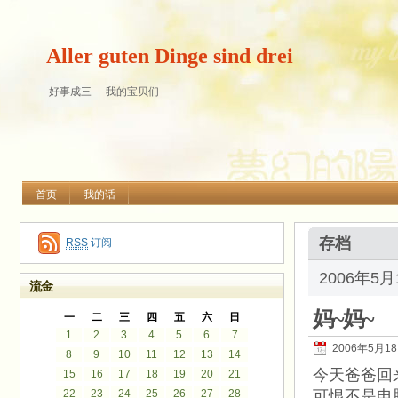
Aller guten Dinge sind drei
好事成三—-我的宝贝们
首页
我的话
存档
RSS
订阅
2006年5
流金
妈~妈~
一
二
三
四
五
六
日
1
2
3
4
5
6
7
2006年5月1
8
9
10
11
12
13
14
今天爸爸回
15
16
17
18
19
20
21
22
23
24
25
26
27
28
可恨不是电