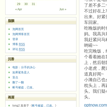
29
30
31
了差不多二
« Apr
Jun »
不过好在上
出来。好紧
脂胭
车回家。
吃晚饭的时
泡网首页
妈。我高兴
泡网博客首页
我赶紧问马
登录
博客
RSS
哟嗬~~
评论
RSS
吃完晚饭，
个看着她在
沉香
上，然后朝
电影：分手的决心
小老虎，爬
如果鲨鱼是人
道真好闻~
盲点
小漪自己也
翻了一翻
枕头上，再
帐号被盗，已改。
头。我们疑
头。
画眉
optnow.com
long2 发表于《
帐号被盗，已改。
》