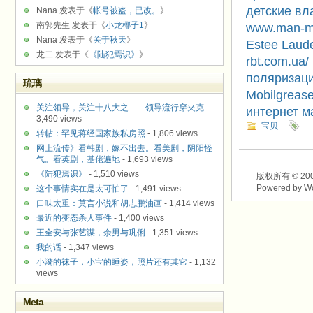
детские в
Nana 发表于《
帐号被盗，已改。
》
南郭先生 发表于《
小龙椰子1
》
www.man-m
Nana 发表于《
关于秋天
》
Estee Laud
龙二 发表于《
《陆犯焉识》
》
rbt.com.ua/
поляризаци
琉璃
Mobilgreas
关注领导，关注十八大之——领导流行穿夹克
-
интернет м
3,490 views
宝贝
转帖：罕见蒋经国家族私房照
- 1,806 views
网上流传》看韩剧，嫁不出去。看美剧，阴阳怪
气。看英剧，基佬遍地
- 1,693 views
《陆犯焉识》
- 1,510 views
版权所有 © 2003-2
Powered by W
这个事情实在是太可怕了
- 1,491 views
口味太重：莫言小说和胡志鹏油画
- 1,414 views
最近的变态杀人事件
- 1,400 views
王全安与张艺谋，余男与巩俐
- 1,351 views
我的话
- 1,347 views
小漪的袜子，小宝的睡姿，照片还有其它
- 1,132
views
Meta