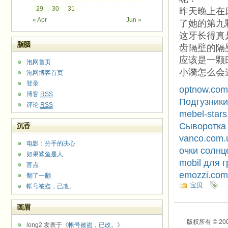
29
30
31
昨天晚上在
« Apr
Jun »
了她的第九
这牙长得真
脂胭
齿隔壁的隔
应该是一颗
泡网首页
小漪怎么会
泡网博客首页
登录
optnow.com
博客
RSS
Подгузники
评论
RSS
mebel-stars
Сыворотка
沉香
vanco.com.
电影：分手的决心
очки солн
如果鲨鱼是人
mobil для 
盲点
emozzi.com
翻了一翻
宝贝
帐号被盗，已改。
画眉
版权所有 © 2003-2
long2 发表于《
帐号被盗，已改。
》