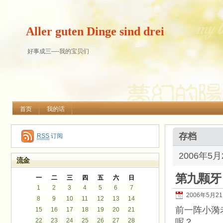
Aller guten Dinge sind drei
好事成三—-我的宝贝们
首页
我的话
存档
RSS
订阅
2006年5
流金
第九颗牙
一
二
三
四
五
六
日
1
2
3
4
5
6
7
2006年5月2
8
9
10
11
12
13
14
前一阵小漪
15
16
17
18
19
20
21
22
23
24
25
26
27
28
呢？