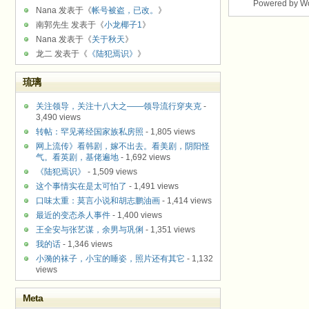
Powered by W
Nana 发表于《
帐号被盗，已改。
》
南郭先生 发表于《
小龙椰子1
》
Nana 发表于《
关于秋天
》
龙二 发表于《
《陆犯焉识》
》
琉璃
关注领导，关注十八大之——领导流行穿夹克
-
3,490 views
转帖：罕见蒋经国家族私房照
- 1,805 views
网上流传》看韩剧，嫁不出去。看美剧，阴阳怪
气。看英剧，基佬遍地
- 1,692 views
《陆犯焉识》
- 1,509 views
这个事情实在是太可怕了
- 1,491 views
口味太重：莫言小说和胡志鹏油画
- 1,414 views
最近的变态杀人事件
- 1,400 views
王全安与张艺谋，余男与巩俐
- 1,351 views
我的话
- 1,346 views
小漪的袜子，小宝的睡姿，照片还有其它
- 1,132
views
Meta