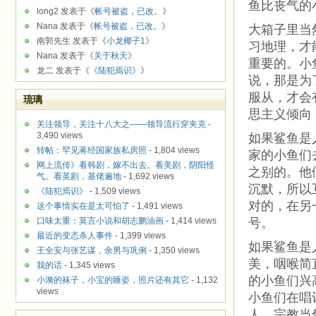
鱼比丧气的
long2 发表于《
帐号被盗，已改。
》
Nana 发表于《
帐号被盗，已改。
》
大箱子里当
南郭先生 发表于《
小龙椰子1
》
习地理，才
Nana 发表于《
关于秋天
》
重要的。小
龙二 发表于《
《陆犯焉识》
》
说，那是为
服从，才会
琉璃
思主义倾向
关注领导，关注十八大之——领导流行穿夹克
-
3,490 views
如果鲨鱼是
转帖：罕见蒋经国家族私房照
- 1,804 views
家的小鱼们
网上流传》看韩剧，嫁不出去。看美剧，阴阳怪
之别的。他
气。看英剧，基佬遍地
- 1,692 views
沉默，所以
《陆犯焉识》
- 1,509 views
对的，在另
这个事情实在是太可怕了
- 1,491 views
口味太重：莫言小说和胡志鹏油画
- 1,414 views
号。
最近的变态杀人事件
- 1,399 views
如果鲨鱼是
王全安与张艺谋，余男与巩俐
- 1,350 views
美，咽喉简
我的话
- 1,345 views
的小鱼们兴
小漪的袜子，小宝的睡姿，照片还有其它
- 1,132
views
小鱼们在唱
人，宗教当