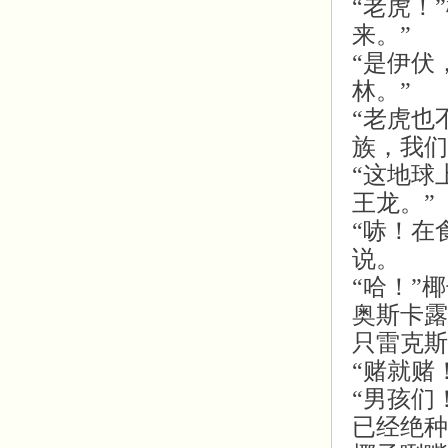
“老虎！
来。”
“是伊伏
林。”
“老虎也
族，我们
“这地球
王龙。”
“哧！在
说。
“哈！”
奥斯卡露
只雷克斯
“赌就赌
“男孩们
已经绝种