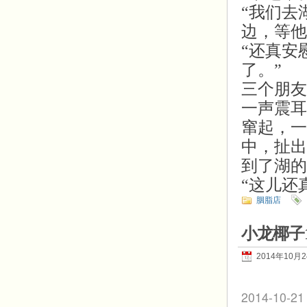
“我们去
边，等他
“还真安
了。”
三个朋友
一声震耳
窜起，一
中，扯出
到了湖的
“这儿还
胭脂店
小龙椰子
2014年10月
2014-10-21