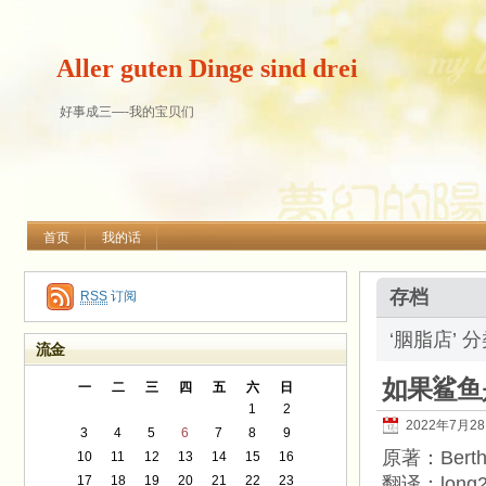
Aller guten Dinge sind drei
好事成三—-我的宝贝们
首页
我的话
存档
RSS
订阅
‘胭脂店’ 
流金
如果鲨鱼
一
二
三
四
五
六
日
1
2
2022年7月2
3
4
5
6
7
8
9
原著：Berth
10
11
12
13
14
15
16
17
18
19
20
21
22
23
翻译：long2b