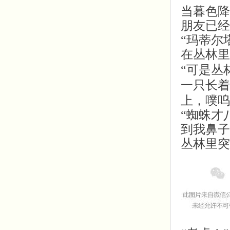
当暮色降
朋友已经
“玛蒂尔
在丛林里
“可是丛
一只长着
上，噗呜
“蜘蛛才
到我鼻子
丛林里突