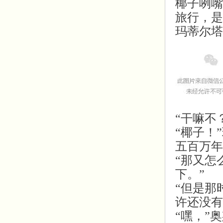
椰子咧嘴
旅行，是
玛蒂尔塔
“干嘛不
“椰子！”
五百万年
“那又怎
下。”
“但是那
许还没有
“嘿，”