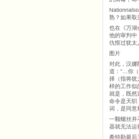
Nationn
熟？如果取
也在《万湖
他的审判中
仇恨过犹太
图片
对此，汉娜阿
道：”…你
择（指将犹
样的工作似
就是，既然
命令是天职
词，是同意
一颗螺丝并
器就无法运
希特勒最后