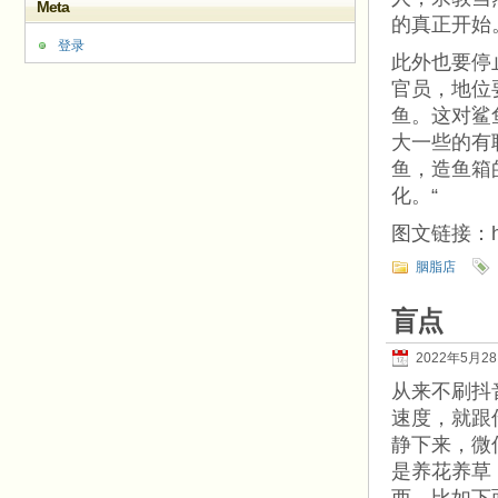
Meta
的真正开始
登录
此外也要停
官员，地位
鱼。这对鲨
大一些的有
鱼，造鱼箱
化。“
图文链接：http
胭脂店
盲点
2022年5月2
从来不刷抖
速度，就跟
静下来，微
是养花养草