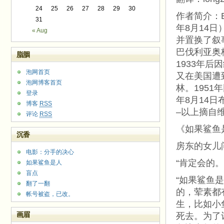
24
25
26
27
28
29
30
作者简介：Be
31
年8月14
« Aug
并置换了叙
巴伐利亚奥
脂胭
1933年
泡网首页
又在美国遭
泡网博客首页
林。1951
登录
年8月14
博客
RSS
–以上摘自
评论
RSS
《如果鲨鱼
沉香
房东的女儿
电影：分手的决心
“肯定会的。
如果鲨鱼是人
盲点
“如果鲨鱼
翻了一翻
的，荤素都
帐号被盗，已改。
生，比如小
画眉
死去。为了