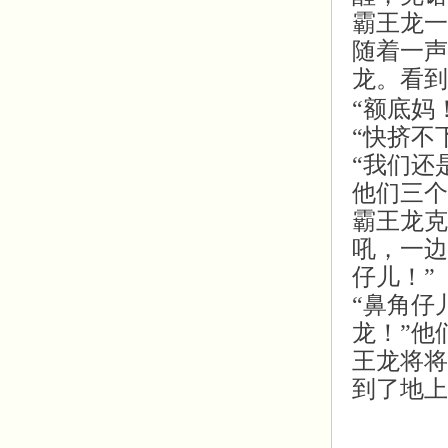
霸王龙一
随着一声
龙。看到
“额底妈
“快挤不
“我们还
他们三个
霸王龙克
吼，一边
仔儿！”
“鼻角仔
龙！”他
王龙将将
到了地上