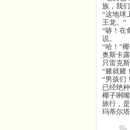
族，我们
“这地球
王龙。”
“哧！在
说。
“哈！”
奥斯卡露
只雷克斯
“赌就赌
“男孩们
已经绝种
椰子咧嘴
旅行，是
玛蒂尔塔