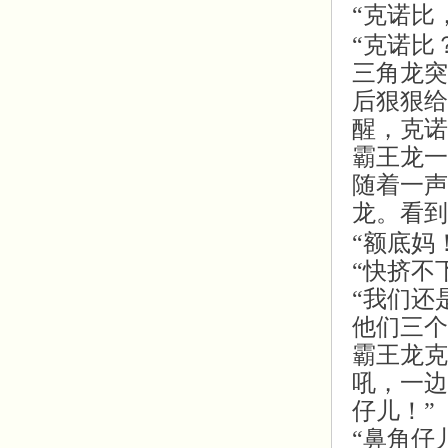
“克诺比
“克诺比
三角龙突
后狠狠给
醒，克诺
霸王龙一
随着一声
龙。看到
“额底妈
“快挤不
“我们还
他们三个
霸王龙克
吼，一边
仔儿！”
“鼻角仔