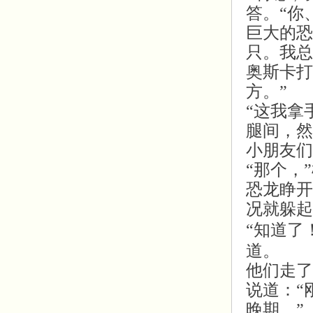
答。“你
巨大的恐
只。我总
奥斯卡打
方。”
“这我拿
腿间，然
小朋友们
“那个，
恐龙睁开
况就躲起
“知道了
道。
他们走了
说道：“
晚期。”