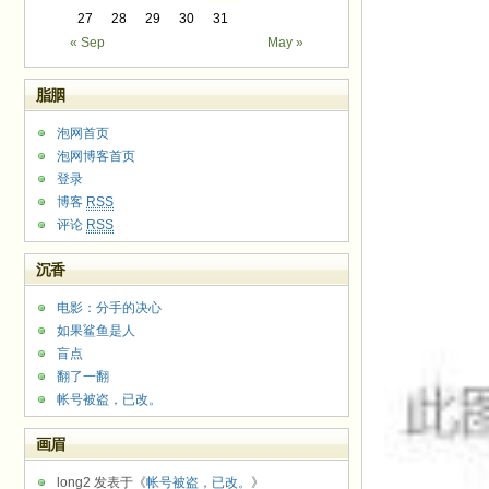
27
28
29
30
31
« Sep
May »
脂胭
泡网首页
泡网博客首页
登录
博客
RSS
评论
RSS
沉香
电影：分手的决心
如果鲨鱼是人
盲点
翻了一翻
帐号被盗，已改。
画眉
long2 发表于《
帐号被盗，已改。
》