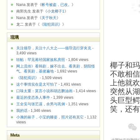
Nana 发表于《
帐号被盗，已改。
》
南郭先生 发表于《
小龙椰子1
》
Nana 发表于《
关于秋天
》
龙二 发表于《
《陆犯焉识》
》
琉璃
关注领导，关注十八大之——领导流行穿夹克
-
3,490 views
转帖：罕见蒋经国家族私房照
- 1,804 views
椰子和
玛
网上流传》看韩剧，嫁不出去。看美剧，阴阳怪
气。看英剧，基佬遍地
- 1,692 views
不敢相信
《陆犯焉识》
- 1,509 views
上他就欢
这个事情实在是太可怕了
- 1,491 views
突然从湖
口味太重：莫言小说和胡志鹏油画
- 1,414 views
最近的变态杀人事件
- 1,399 views
头巨型鳄
王全安与张艺谋，余男与巩俐
- 1,351 views
笑，还有
我的话
- 1,346 views
小漪的袜子，小宝的睡姿，照片还有其它
- 1,132
views
Meta