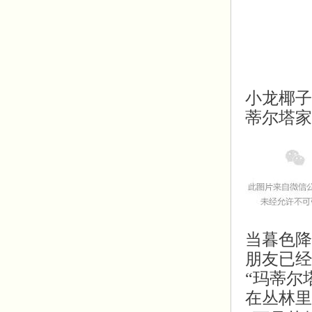
小龙椰子
蒂尔塔家
当暮色降
朋友已经
“玛蒂尔
在丛林里