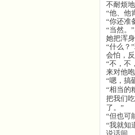
不耐烦地
“他、他
“你还准
“当然。
她把浑身
“什么？
会怕，反
“不，不
来对他咆
“嗯，搞
“相当的
把我们吃
了。”
“但也可
“我就知
说话间，