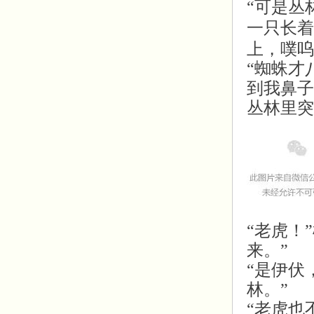
“可是丛
一只长着
上，噗呜
“蜘蛛才
到我鼻子
丛林里突
“老虎！
来。”
“是伊伏
林。”
“老虎也