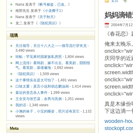
宝贝
Nana 发表于《
帐号被盗，已改。
》
南郭先生 发表于《
小龙椰子1
》
妈妈滴错
Nana 发表于《
关于秋天
》
龙二 发表于《
《陆犯焉识》
》
2004年7月1
《春花恋》
琉璃
俺来太晚乐
关注领导，关注十八大之——领导流行穿夹克
-
onclick=”w
3,490 views
转帖：罕见蒋经国家族私房照
- 1,804 views
庆同学的近
网上流传》看韩剧，嫁不出去。看美剧，阴阳怪
onclick=”win
气。看英剧，基佬遍地
- 1,692 views
screen.widt
《陆犯焉识》
- 1,509 views
onclick=”win
这个事情实在是太可怕了
- 1,491 views
screen.widt
口味太重：莫言小说和胡志鹏油画
- 1,414 views
最近的变态杀人事件
- 1,399 views
onclick=”win
王全安与张艺谋，余男与巩俐
- 1,351 views
真是木缘份
我的话
- 1,346 views
下这边滴一
小漪的袜子，小宝的睡姿，照片还有其它
- 1,132
views
wooden-hou
stockopt.co
Meta