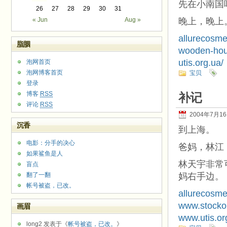
先在小南国
26
27
28
29
30
31
« Jun
Aug »
晚上，晚上
allurecosme
脂胭
wooden-hou
utis.org.ua/
泡网首页
泡网博客首页
宝贝
登录
博客
RSS
补记
评论
RSS
2004年7月1
沉香
到上海。
电影：分手的决心
爸妈，林江
如果鲨鱼是人
林天宇非常
盲点
翻了一翻
妈右手边。
帐号被盗，已改。
allurecosme
www.stocko
画眉
www.utis.or
long2 发表于《
帐号被盗，已改。
》