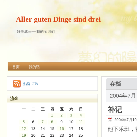
Aller guten Dinge sind drei
好事成三—-我的宝贝们
首页
我的话
存档
RSS
订阅
2004年7
流金
补记
一
二
三
四
五
六
日
1
2
3
4
2004年7月1
5
6
7
8
9
10
11
他下乐班，
12
13
14
15
16
17
18
19
20
21
22
23
24
25