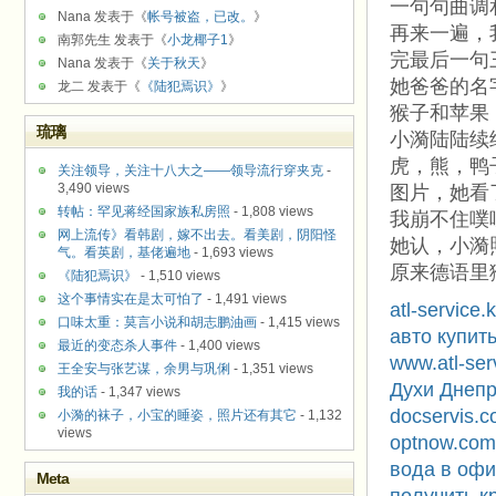
一句句曲调
Nana 发表于《
帐号被盗，已改。
》
再来一遍，
南郭先生 发表于《
小龙椰子1
》
完最后一句
Nana 发表于《
关于秋天
》
她爸爸的名
龙二 发表于《
《陆犯焉识》
》
猴子和苹果
琉璃
小漪陆陆续
虎，熊，鸭
关注领导，关注十八大之——领导流行穿夹克
-
3,490 views
图片，她看
转帖：罕见蒋经国家族私房照
- 1,808 views
我崩不住噗
网上流传》看韩剧，嫁不出去。看美剧，阴阳怪
她认，小漪
气。看英剧，基佬遍地
- 1,693 views
原来德语里猴
《陆犯焉识》
- 1,510 views
这个事情实在是太可怕了
- 1,491 views
atl-service.
口味太重：莫言小说和胡志鹏油画
- 1,415 views
авто купит
最近的变态杀人事件
- 1,400 views
www.atl-ser
王全安与张艺谋，余男与巩俐
- 1,351 views
Духи Днепр
我的话
- 1,347 views
docservis.
小漪的袜子，小宝的睡姿，照片还有其它
- 1,132
views
optnow.com
вода в офи
Meta