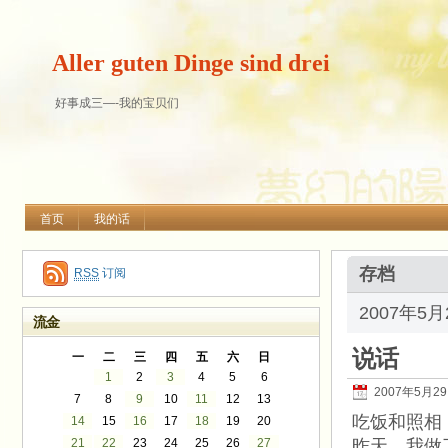
Aller guten Dinge sind drei
好事成三—-我的宝贝们
首页
我的话
存档
RSS
订阅
2007年5
流金
说话
一
二
三
四
五
六
日
1
2
3
4
5
6
2007年5月2
7
8
9
10
11
12
13
吃饭和照相
14
15
16
17
18
19
20
21
22
23
24
25
26
27
昨天，我做