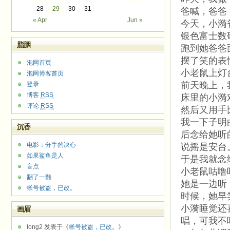
28
29
30
31
爸喊，爸爸
« Apr
Jun »
今天，小漪
银色富士数
脂胭
跑到她爸爸
摆了笑的表
泡网首页
小老鼠上灯
泡网博客首页
前天晚上，
登录
博客
RSS
床里的小漪
评论
RSS
然后又用手
我一下子明
沉香
后念给她听
电影：分手的决心
说摇是安台
如果鲨鱼是人
于是我就念
盲点
小老鼠咕噜
翻了一翻
她是一边听
帐号被盗，已改。
时候，她早
小漪睡觉还
画眉
唱，可我不
long2 发表于《
帐号被盗，已改。
》