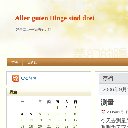
Aller guten Dinge sind drei
好事成三—-我的宝贝们
首页
我的话
存档
RSS
订阅
2006年9
流金
测量
一
二
三
四
五
六
日
1
2
3
2006年9月1
4
5
6
7
8
9
10
今天去测量
11
12
13
14
15
16
17
18
19
20
21
22
23
24
明明为了安