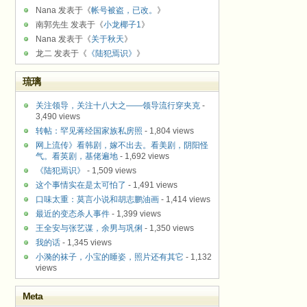
Nana 发表于《
帐号被盗，已改。
》
南郭先生 发表于《
小龙椰子1
》
Nana 发表于《
关于秋天
》
龙二 发表于《
《陆犯焉识》
》
琉璃
关注领导，关注十八大之——领导流行穿夹克
-
3,490 views
转帖：罕见蒋经国家族私房照
- 1,804 views
网上流传》看韩剧，嫁不出去。看美剧，阴阳怪
气。看英剧，基佬遍地
- 1,692 views
《陆犯焉识》
- 1,509 views
这个事情实在是太可怕了
- 1,491 views
口味太重：莫言小说和胡志鹏油画
- 1,414 views
最近的变态杀人事件
- 1,399 views
王全安与张艺谋，余男与巩俐
- 1,350 views
我的话
- 1,345 views
小漪的袜子，小宝的睡姿，照片还有其它
- 1,132
views
Meta