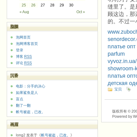
25
26
27
28
29
30
缝里了。是
« Aug
Oct »
顾这边，那
的。不过一
脂胭
www.zuboch
泡网首页
senordecor
泡网博客首页
платье опт
登录
parfum
博客
RSS
vyvoz.in.ua/
评论
RSS
showroom-k
платья опт
沉香
детская од
电影：分手的决心
宝贝
如果鲨鱼是人
盲点
翻了一翻
版权所有 © 2003-2
帐号被盗，已改。
Powered by W
画眉
long2 发表于《
帐号被盗，已改。
》