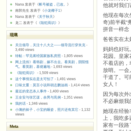
Nana 发表于《
帐号被盗，已改。
》
他就对我们
南郭先生 发表于《
小龙椰子1
》
他现在每次坐
Nana 发表于《
关于秋天
》
奇)前半截
龙二 发表于《
《陆犯焉识》
》
拼音一样念，
琉璃
爸爸实在太
关注领导，关注十八大之——领导流行穿夹克
-
妈妈也好玩
3,490 views
花园。皇家
转帖：罕见蒋经国家族私房照
- 1,805 views
网上流传》看韩剧，嫁不出去。看美剧，阴阳怪
不着店的，
气。看英剧，基佬遍地
- 1,693 views
放哨。一会
《陆犯焉识》
- 1,509 views
干道了。可
这个事情实在是太可怕了
- 1,491 views
女人！
口味太重：莫言小说和胡志鹏油画
- 1,414 views
最近的变态杀人事件
- 1,400 views
因为每次外
王全安与张艺谋，余男与巩俐
- 1,351 views
不必麻烦我
我的话
- 1,346 views
小漪的袜子，小宝的睡姿，照片还有其它
- 1,132
她现在经验
views
上，我吃多
家有一段路
Meta