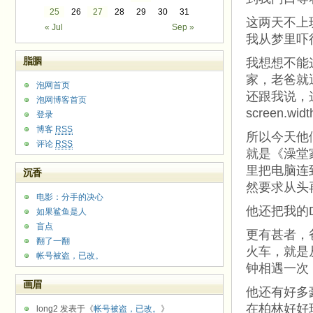
25
26
27
28
29
30
31
这两天不上
« Jul
Sep »
我从梦里吓
脂胭
我想想不能
家，老爸就
泡网首页
还跟我说，
泡网博客首页
screen.width
登录
博客
RSS
所以今天他
评论
RSS
就是《澡堂
里把电脑连
沉香
然要求从头
电影：分手的决心
他还把我的
如果鲨鱼是人
盲点
更有甚者，
翻了一翻
火车，就是
帐号被盗，已改。
钟相遇一次
画眉
他还有好多
在柏林好好
long2 发表于《
帐号被盗，已改。
》