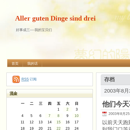
Aller guten Dinge sind drei
好事成三—-我的宝贝们
首页
我的话
存档
RSS
订阅
2003年8
流金
他们今天
一
二
三
四
五
六
日
1
2
3
2003年8月2
4
5
6
7
8
9
10
以前天天跑
11
12
13
14
15
16
17
18
19
20
21
22
23
24
到我门口等